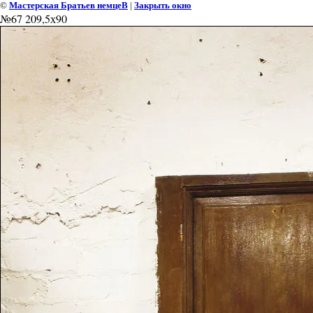
©
Мастерская Братьев немцеВ
|
Закрыть окно
№67 209,5х90