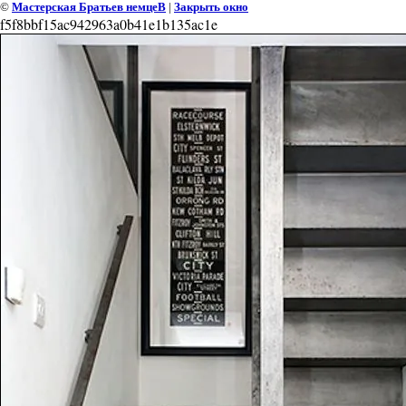
©
Мастерская Братьев немцеВ
|
Закрыть окно
f5f8bbf15ac942963a0b41e1b135ac1e