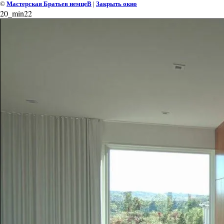
©
Мастерская Братьев немцеВ
|
Закрыть окно
20_min22