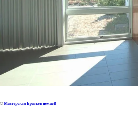
©
Мастерская Братьев немцеВ