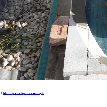
©
Мастерская Братьев немцеВ