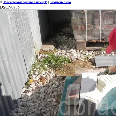
©
Мастерская Братьев немцеВ
|
Закрыть окно
DSCN0735