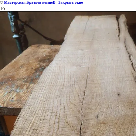
©
Мастерская Братьев немцеВ
|
Закрыть окно
16