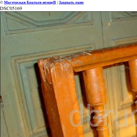
©
Мастерская Братьев немцеВ
|
Закрыть окно
DSC05169